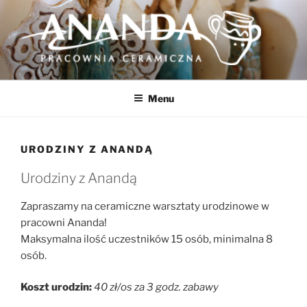
Przejdź
do
treści
CERAMIKA ANANDA
Pracownia Ceramiczna | Warsztaty
Menu
URODZINY Z ANANDĄ
Urodziny z Anandą
Zapraszamy na ceramiczne warsztaty urodzinowe w
pracowni Ananda!
Maksymalna ilość uczestników 15 osób, minimalna 8
osób.
Koszt urodzin:
40 zł/os za 3 godz. zabawy